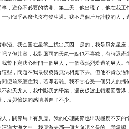
同事，避免不必要的揣測。第二天，他出現了，他在我工
，一切似乎甚麼也沒有發生過。我不是個斤斤計較的人，
實非淺。我企圖在星盤上找出原因。是的，我是風象星座
了吧？但其實，我對風雨的天氣一點也不喜歡，有時還產
，我曾下定決心離開一個男人，一個我熱烈愛過的男人。
會這些，問題在我最後發覺無法相處下去。但他不肯放過
時間便前來纏住我，若即若離。我不甘心受一個男人的擺
絕不怨天尤人，我中斷我的學業，漏夜從波士頓返回香港
樣，反與怡妹的感情增進了不少。
些人，關節馬上有反應。我的心理關節也出現極度不安的
在汪洋大海之中，我應游去哪一個方向呢？是的，我承認