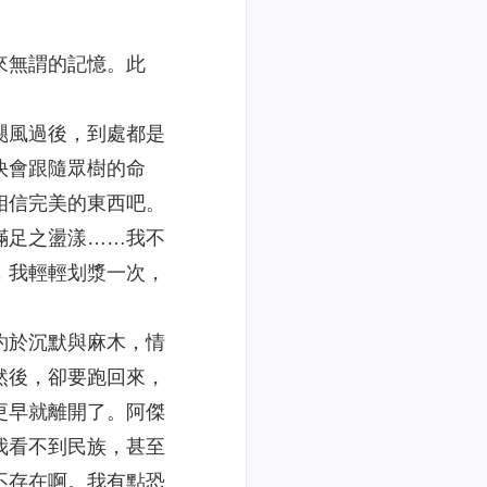
來無謂的記憶。此
颶風過後，到處都是
快會跟隨眾樹的命
相信完美的東西吧。
滿足之盪漾……我不
，我輕輕划漿一次，
約於沉默與麻木，情
然後，卻要跑回來，
更早就離開了。阿傑
我看不到民族，甚至
不存在啊。我有點恐