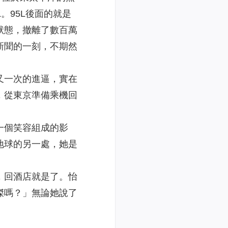
。95L後面的就是
狀態，撤離了數百萬
新聞的一刻，不期然
又一次的進逼，實在
，從東京準備乘機回
一個笑容組成的影
地球的另一處，她是
，回酒店就是了。怡
傑嗎？」無論她說了