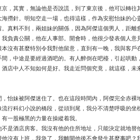
東京，其實，無論他是否說謊，到了東京後，他可以轉往
大海撈針。明知空走一場，也得這樣，作為安慰怡妹的心
留。真料不到，兩姐妹的關係，因為阿傑這個男人，距離
，我負責公關，他在人事部。開會時，他很少發表個人意
根本沒有甚麼特別令我對他留意，直到有一晚，我與客戶
手間，中途是要經過酒吧的。有人醉倒在吧檯，引起哄動
，酒店中人不知如何是好。我走近問個究竟，就這樣，未
間，怡妹被阿傑迷住了。也在這段時間內，阿傑完全赤裸
像流行科幻小說的橋段，從頭到尾，我分不清楚呼吸的坐
，有一股極黑的力量在操縱着我。
他不是酒店房客。我沒有他的住所地址，只能決定就地替
覺他沒有上班，我急了，我離開他後不會發生甚麼事吧？