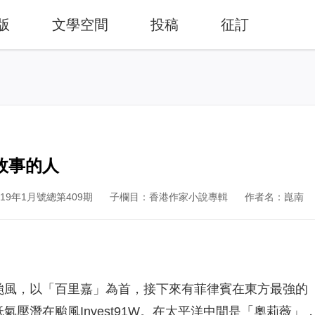
版
文學空間
投稿
征訂
故事的人
9年1月號總第409期
子欄目：香港作家小說專輯
作者名：崑南
颱風，以「百里嘉」為首，接下來有菲律賓在東方最強的
氣壓潛在颱風Invest91W。在太平洋中間是「奧莉薇