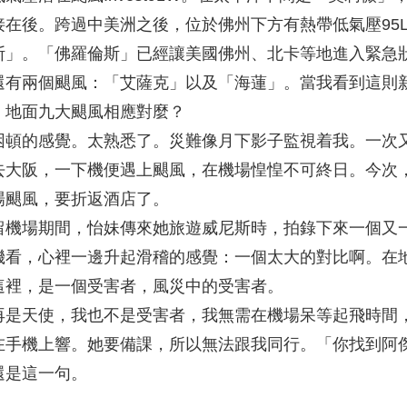
在後。跨過中美洲之後，位於佛州下方有熱帶低氣壓95L
斯」。「佛羅倫斯」已經讓美國佛州、北卡等地進入緊急
還有兩個颶風：「艾薩克」以及「海蓮」。當我看到這則
，地面九大颶風相應對麼？
困頓的感覺。太熟悉了。災難像月下影子監視着我。一次
去大阪，一下機便遇上颶風，在機場惶惶不可終日。今次
場颶風，要折返酒店了。
留機場期間，怡妹傳來她旅遊威尼斯時，拍錄下來一個又
機看，心裡一邊升起滑稽的感覺：一個太大的對比啊。在
這裡，是一個受害者，風災中的受害者。
再是天使，我也不是受害者，我無需在機場呆等起飛時間
在手機上響。她要備課，所以無法跟我同行。「你找到阿
還是這一句。