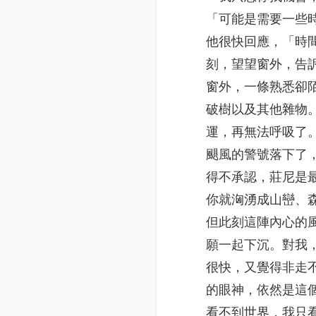
「可能是需要一些
他很快回應，「時
刻，望望窗外，告
窗外，一條熟悉卻
破樹以及其他雜物
運，再無法呼吸了
颶風的警號落下了
得不承認，莊尼是
你就洶湧成山巒、
但此刻這陣內心的
願一起下沉。對我
很快，又覺得非走
的眼神，依然是這
看不到世界，我只