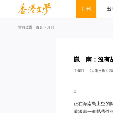
月刊
出
當前位置：
首頁
> 月刊
崑 南：沒有
主欄目：《香港文學》201
1
正在海南島上空的
還跟着一個熱帶性低