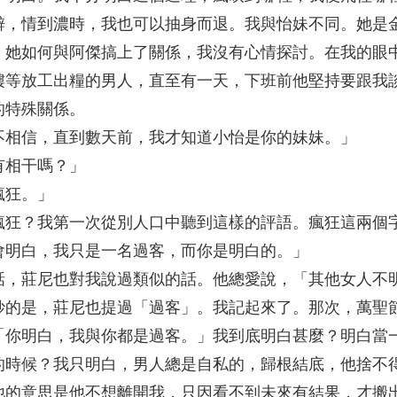
僻，情到濃時，我也可以抽身而退。我與怡妹不同。她是
。她如何與阿傑搞上了關係，我沒有心情探討。在我的眼
樓等放工出糧的男人，直至有一天，下班前他堅持要跟我
的特殊關係。
不相信，直到數天前，我才知道小怡是你的妹妹。」
有相干嗎？」
瘋狂。」
瘋狂？我第一次從別人口中聽到這樣的評語。瘋狂這兩個
會明白，我只是一名過客，而你是明白的。」
話，莊尼也對我說過類似的話。他總愛說，「其他女人不
妙的是，莊尼也提過「過客」。我記起來了。那次，萬聖
「你明白，我與你都是過客。」我到底明白甚麼？明白當
的時候？我只明白，男人總是自私的，歸根結底，他捨不
他的意思是他不想離開我，只因看不到未來有結果，才搬