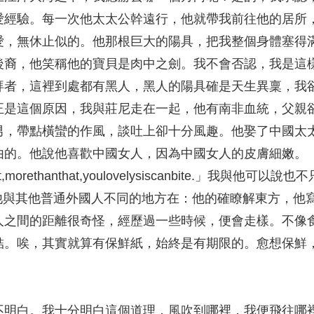
愛經驗。每一次他太太公幹遠行，他就帶我前往他的居所
愛，無休止似的。他那根巨大的陽具，把我整個身體塞得
後裔，他笑稱他的寶貝是肉中之劍。我不會否認，我是這
拜者，這裡到處都有黑人，黑人的陽具確是天生異稟，我
正是這個原因，我與莊尼走在一起，他有南非血統，父親
男，帶點橫蠻的作風，談吐上卻十分風趣。他娶了中國太
由的。他說他喜歡中國女人，因為中國女人的皮膚細嫩。
erent,morethanthat,youlovelysiscanbite.」我與
hat……他與其他普通外國人不同的地方在：他的確瞭解東方，
人之間的距離很奇怪，經歷過一些時候，便會走樣。不像
結。唉，其實就算有保鮮紙，始終是有期限的。愈想保鮮
不明白。我十分明白這個道理，風吹到哪裡，我便飛往哪