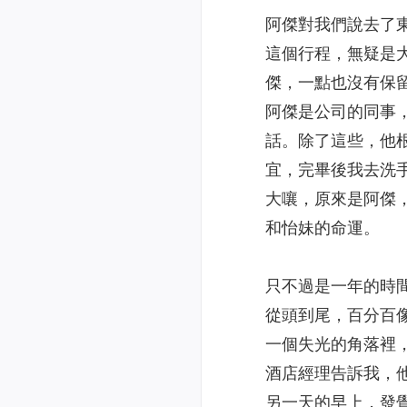
阿傑對我們說去了
這個行程，無疑是
傑，一點也沒有保
阿傑是公司的同事
話。除了這些，他
宜，完畢後我去洗
大嚷，原來是阿傑
和怡妹的命運。
只不過是一年的時
從頭到尾，百分百
一個失光的角落裡
酒店經理告訴我，
另一天的早上，發