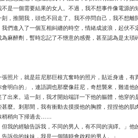
我不是一個需要結果的女人。不過，我不想事件像電源的
一刻，推開我，頭也不回走了。我不停問自己，我不想離
，我們進入了一個互相糾纏的時空，情緒成波浪，起伏不
成為麻醉劑，暫時忘記了不愜意的感覺，甚至認為是太瑣
一張照片，就是莊尼那巨根亢奮時的照片，貼近身邊，有
你會明白的」，連語調也那麼像莊尼，奇想襲來，難道他
笑了出來。這一刻，我才開始端詳一下他的軀體，他穿的
些甚麼。剎那間，我有衝動去摸摸他的胸膛，捏捏他的肌
線稍稍向下掃過去……
，但我的經驗告訴我，不同的男人，有不同的演繹。」他
，告訴你的妹妹，我是一個隨時會啟程的男人。」