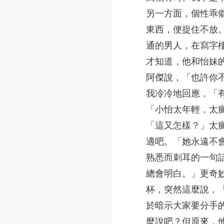
另一方面，個性乖
東西，便捉住不放
通的男人，在寫字
才知道，他和怡妹
阿傑說，「也許你
我冷冷地回應，「
「小怡太年輕，太
「這又怎樣？」太
適吧。「她永遠不
熟悉而刺耳的一句
總會明白。」更奇
杯，突然這麼說，
於暗示大家要分手
麼說吧？但原來，