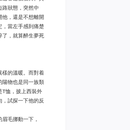
短路狀態，突然中
開他，還是不想離開
定，當左手感到痛楚
碎了，就算醉生夢死
異樣的溫暖。而對着
的陽物也是同一族類
是T恤，披上西裝外
肉，試探一下他的反
的眉毛挪動一下，