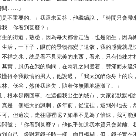
時間……」
間是不重要的。」我還未回答，他繼續說，「時間只會帶
訴我，你看到甚麼？」
陌生的街道，熟悉，因為每天都會走過，也是陌生，因為
。生活，一下子，眼前的景物都變了遺骸，我的感覺就是
。不祥之兆，總是看不見完美的東西，看來，只有怡妹才
，其實，風仍在我的胸間，在兩乳之間盪着，豐滿而未達
最懂得令我歡愉的男人，他說過，「我太沉醉你身上的浪
森林、低谷，然後我迷失，隨着你無限地盪漾了。」
風，根本是兩回事。在這個我出生的城市，大家都默默相
，真是一個絕大的諷刺，多年前，從這裡，逃到外地去，
不可。但這次，走往哪裡呢？如果不是為了怡妹，我可能
個問號：「你看到甚麼？」他似乎知道我本質只會遊離。
看到自己，像對着鏡子時一樣，面目模糊，但，鏡子實在