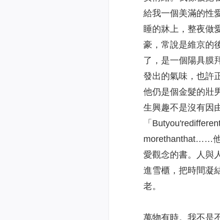
給我一個美滿的性
睡的牀上，整夜做
豪，常說是維京的
了，是一個陽具膜
發出的氣味，也許
他仍是個金髮的壯
生興趣不是沒有因
「Butyou'rediff
morethant
愛觀念的書。人與
進雪櫃，把時間凝
老。
萬物有時。我不是