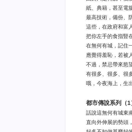
紙、典籍，甚至電
最高技術，備份、
這些，在政府和富
把你左手的食指豎
在無何有城，記住
應覺得羞恥，若被
不過，禁忌帶來慾
有很多、很多、很
哦，今夜海上，生
都市傳說系列（1
話說這無何有城東
直向外伸展的勢頭
好多不知做甚麼好