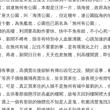
實，就連無何有公園，本都是汪洋一片，填海後，政府為
了座大公園，叫「海濱公園」，但近幾年，連公園臨海的
廈十數，為免尷尬，公園也已易名為「無何有公園」。
層的高樓，利潤要高動作要快。快中不免有錯，不小心死
事，新聞不稀奇，除非有特別令人血脈沸騰、心跳加速的
罷。在無何有城，記住不重要的事，是有壞風化之行，故
會。再者，新聞日日有，天天也差無幾，到高樓開賣，即
都有事故，高價賣出後卻鮮有傳出凶宅之說。關於這事，
了等房子價格騰飛再賣出去，並非買來住，故夜裡少有燈
居。可是，真正買來住的人雖不是無何有城中最窮的人，
力，去供養那個懸浮於高處的樓閣，故每天回到樓閣裡大
，遇上一個有形狀的物體也不知是人是鬼，乾脆清楚鬼找
人撞過鬼。又或者，即使撞到，也分不到是鬼是人。