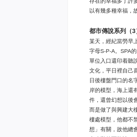
存在的幸福多了許
以有幾多種幸福，
都市傳說系列（3
某天，經紀當勞早
字母S-P-A。S
單位入口還印着聽
文化，平日裡自己
日後樓盤門口的名
岸的模型，海上還
件，還曾幻想以後
而是做了與興建大
樓處模型，他都不
想」有關，故他總