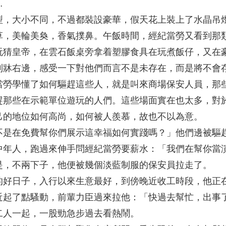
…
型，大小不同，不過都裝設豪華，假天花上裝上了水晶吊
草，美輪美奐，香氣撲鼻。午飯時間，經紀當勞又看到那
玩猜皇帝，在雲石飯桌旁拿着塑膠食具在玩煮飯仔，又在
到牀右邊，感受一下對他們而言不是未存在，而是將不會
當勞學懂了如何驅趕這些人，就是叫來商場保安人員，那
趕那些在示範單位遊玩的人們。這些場面實在也太多，對
己的地位如何高尚，如何被人羨慕，故也不以為意。
不是在免費幫你們展示這幸福如何實踐嗎？」他們邊被驅
中年人，跑過來伸手問經紀當勞要薪水：「我們在幫你當
是，不兩下子，他便被幾個淡藍制服的保安員拉走了。
的好日子，入行以來生意最好，到傍晚近收工時段，他正
近起了點騷動，前輩力臣過來拉他：「快過去幫忙，出事
二人一起，一股勁急步過去看熱鬧。