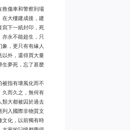
在救傷車和警察到場
。在大樓建成後，建
並寫下一紙封印，死
，亦永不能超生，只
幻象，更只有有緣人
法以外，還得買大量
醉生夢死，忘了甚麼
怕被指有壞風化而不
。久而久之，無何有
人類大都被囚於過去
應列入國際非物質文
種文化，以前獨有時
，大家的記憶都覺得