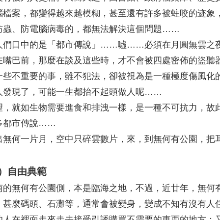
腦檔案，都變得越來越模糊，甚至還有許多被蛀咬的迹象
防蟲、防電腦病毒的，都無法解決這個問題……
人們口中的是「都市傳說」……噓……必須在月圓無雲之
在嘴巴前，那麼在談及這些時，才不會被四處密佈的盜聽
一些不重要的事，雖不犯法，卻被視為是一種極度傷風化
人發現了，可能一生都抬不起頭做人呢……
望，就如生物需要進食和排洩一樣，是一種不可抗力，故
多都市傳說……
出無何一片月，空中只碎雲數片，來，到無何有公園，把
）自由典範
南的無何有公園側，本是臨海之地，不過，近廿年，無何
，甚麼碼頭、石灘等，通常會被變身，變成不知有沒有人
的人在裡面走來走去接受引誘購買不需要的東西的地方；