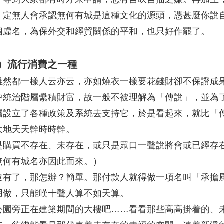
，定無人會承認無何有城是這種文化的源頭，憑甚麼你說
個虛名，為保外交和經貿關係的平和，也只好作罷了。
）流行消費之一種
雖然都一樣人云亦云，亦如燒衣一樣要花錢財卻不保證成
中統治階層纍積財富，故一般不被理解為「傳說」，並為
層設立了各種政策及系統去支持它，於是看起來，就比「
大地天天幹時時幹。
是購買不存在、未存在，或只是眾口一聲說將會或已經存
無何有城名亦因此而來。）
沒有了，那怎辦？簡單。那付款人就得做一項名叫「承擔
用做，只能嘆十聲人算不如天算。
公園旁正在建築期間的大樓吧……看看那些高高掛着的、