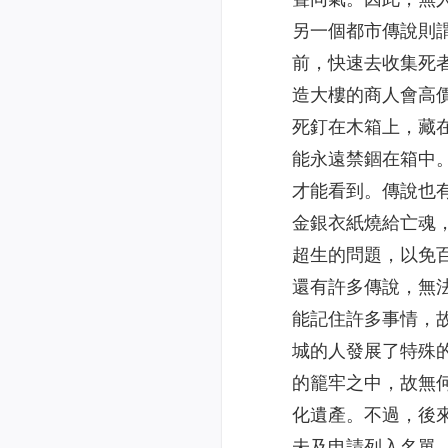
另一個都市傳說則
前，快速去收集死
造大樓的商人會高
死釘在木箱上，藏
能永遠禁錮在箱中
才能看到。傳說也
金銀衣紙燒給亡魂
超生的問題，以免
還有許多傳說，無
能記住許多事情，
城的人發展了特殊
的籠牢之中，故無
化遺產。不過，後
未及申請列入名單