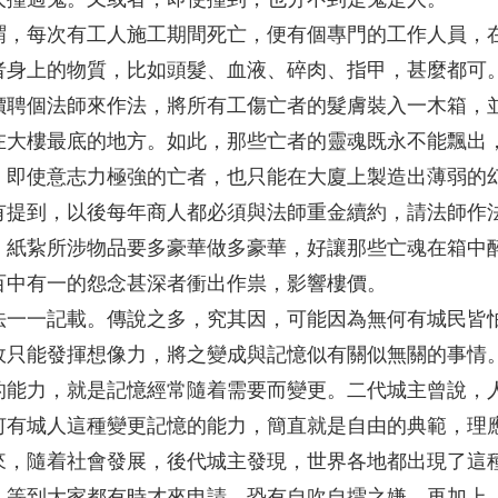
謂，每次有工人施工期間死亡，便有個專門的工作人員，
者身上的物質，比如頭髮、血液、碎肉、指甲，甚麼都可
價聘個法師來作法，將所有工傷亡者的髮膚裝入一木箱，
在大樓最底的地方。如此，那些亡者的靈魂既永不能飄出
。即使意志力極強的亡者，也只能在大廈上製造出薄弱的
有提到，以後每年商人都必須與法師重金續約，請法師作
，紙紥所涉物品要多豪華做多豪華，好讓那些亡魂在箱中
百中有一的怨念甚深者衝出作祟，影響樓價。
法一一記載。傳說之多，究其因，可能因為無何有城民皆
故只能發揮想像力，將之變成與記憶似有關似無關的事情
的能力，就是記憶經常隨着需要而變更。二代城主曾說，
何有城人這種變更記憶的能力，簡直就是自由的典範，理
來，隨着社會發展，後代城主發現，世界各地都出現了這
，等到大家都有時才來申請，恐有自吹自擂之嫌。再加上