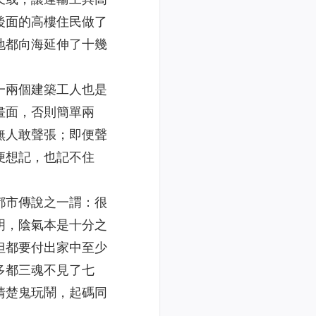
後面的高樓住民做了
地都向海延伸了十幾
一兩個建築工人也是
畫面，否則簡單兩
無人敢聲張；即便聲
便想記，也記不住
都市傳說之一謂：很
明，陰氣本是十分之
但都要付出家中至少
多都三魂不見了七
清楚鬼玩鬧，起碼同