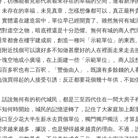
時，彷彿能看見那代表着未存在的幸福的空間，連着新淨
。未存在的幸福，未見真章，怎樣想像都可以，真正最矜
，實體還在建造當中，單位早已經開賣了。雖然無何有城
們對虛空之物，暗底裡還是十分恐懼。無何有城的商人們
通常都會在樓宇建成前，創造一種叫「示範單位」的東西
盤附近找個可以讓好多不知做甚麼好的人在裡面走來走去
一塊空地或小廣場，在上面建一些「示範單位」。商人設
四百多呎也有二百呎，「豐儉由人」，既讓有多餘錢的人
勉強買得起的人接受引誘：反正都要花個幾十年供，不如
：話說無何有的初代城民，都是三至四代住在一間大房子
不知何時開始，城民的記憶逆轉了，記住了大家庭加上鄰
兩口至少花大半生薪水去買個單位，獨門獨戶獨活，才算
需求越來越多，據說，也是變得越來越貴的理由。不過，