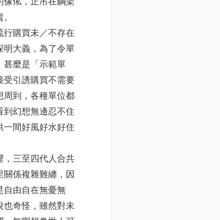
的傢俬，正吊在鋼架
貴。
流行購買未／不存在
深明大義，為了令單
。甚麼是「示範單
接受引誘購買不需要
想周到，各種單位都
看到幻想無邊忍不住
供一間好風好水好住
裡，三至四代人合共
里關係複雜難纏，因
是自由自在無憂無
說也奇怪，雖然對未