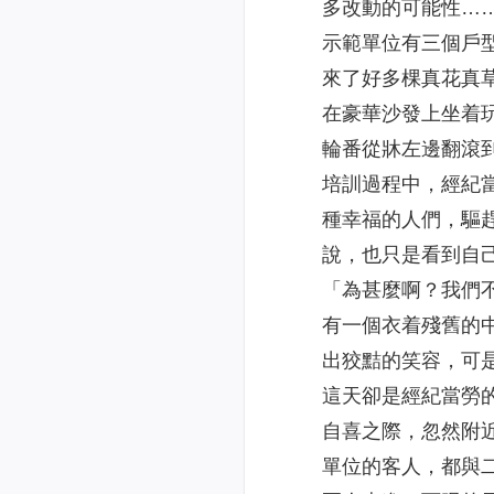
多改動的可能性…
示範單位有三個戶
來了好多棵真花真
在豪華沙發上坐着
輪番從牀左邊翻滾
培訓過程中，經紀
種幸福的人們，驅
說，也只是看到自
「為甚麼啊？我們
有一個衣着殘舊的
出狡黠的笑容，可
這天卻是經紀當勞
自喜之際，忽然附
單位的客人，都與