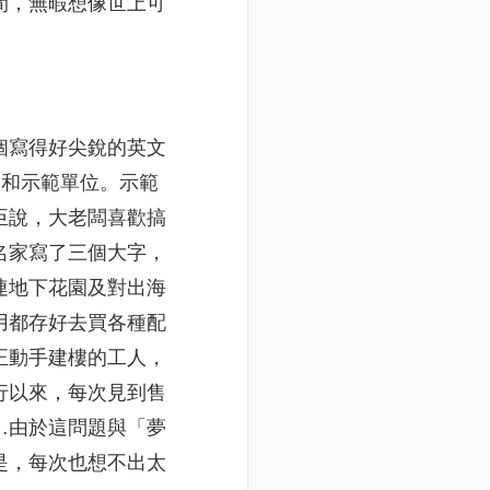
間，無暇想像世上可
個寫得好尖銳的英文
處和示範單位。示範
臣說，大老闆喜歡搞
名家寫了三個大字，
連地下花園及對出海
用都存好去買各種配
正動手建樓的工人，
行以來，每次見到售
…由於這問題與「夢
是，每次也想不出太