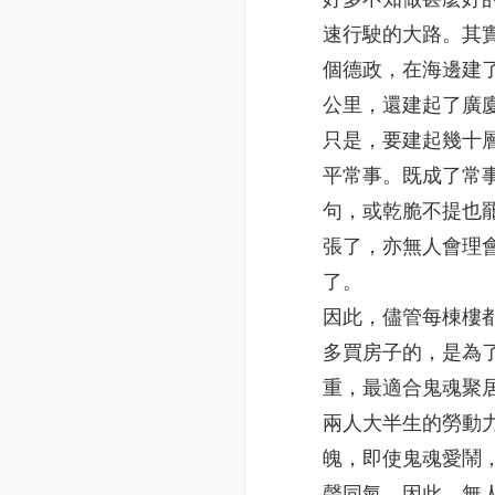
速行駛的大路。其
個德政，在海邊建
公里，還建起了廣
只是，要建起幾十
平常事。既成了常
句，或乾脆不提也
張了，亦無人會理
了。
因此，儘管每棟樓
多買房子的，是為
重，最適合鬼魂聚
兩人大半生的勞動
魄，即使鬼魂愛鬧
聲同氣。因此，無