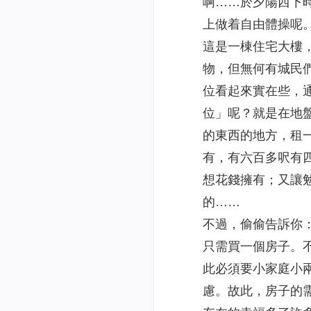
啊……於夕陽西下
上做着自由體操呢
這是一棟住宅大樓
物，但無何有城民
位看起來實在些，
位」呢？就是在地
的東西的地方，租
有，有六百多呎有
想花錢擁有；又讓
的……
不過，偷偷告訴你
只需買一個房子。
此必須要小家庭小
慮。故此，房子的