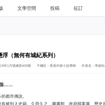
版
文學空間
投稿
征訂
由懸浮（無何有城紀系列）
9年1月號總第409期
子欄目：香港作家小說專輯
作者名：李維怡
個……
多的都市傳說。
沒有被列入史籍。久而久之，圖書館、政府檔案庫、歷史