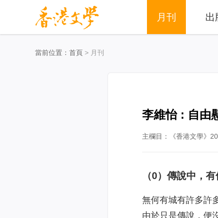
月刊
出
當前位置：
首頁
> 月刊
李維怡 : 自
主欄目：《香港文學》201
（0）傳說中，有
無何有城有許多許
由於只是傳說，便