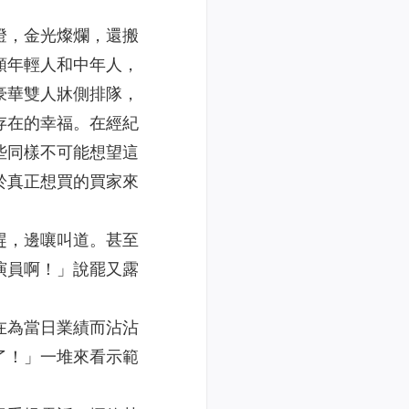
燈，金光燦爛，還搬
類年輕人和中年人，
豪華雙人牀側排隊，
存在的幸福。在經紀
些同樣不可能想望這
於真正想買的買家來
趕，邊嚷叫道。甚至
演員啊！」說罷又露
在為當日業績而沾沾
了！」一堆來看示範