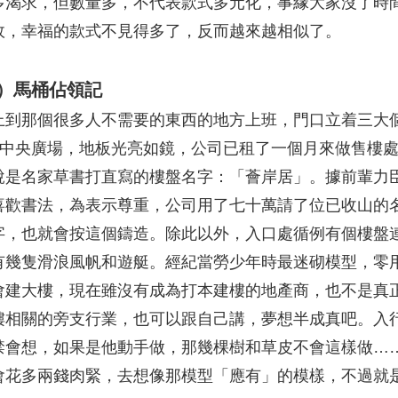
多渴求，但數量多，不代表款式多元化，事緣大家沒了時
故，幸福的款式不見得多了，反而越來越相似了。
）馬桶佔領記
上到那個很多人不需要的東西的地方上班，門口立着三大
PA的中央廣場，地板光亮如鏡，公司已租了一個月來做售樓
說是名家草書打直寫的樓盤名字：「薈岸居」。據前輩力
喜歡書法，為表示尊重，公司用了七十萬請了位已收山的
字，也就會按這個鑄造。除此以外，入口處循例有個樓盤
有幾隻滑浪風帆和遊艇。經紀當勞少年時最迷砌模型，零
會建大樓，現在雖沒有成為打本建樓的地產商，也不是真
樓相關的旁支行業，也可以跟自己講，夢想半成真吧。入
禁會想，如果是他動手做，那幾棵樹和草皮不會這樣做…
會花多兩錢肉緊，去想像那模型「應有」的模樣，不過就