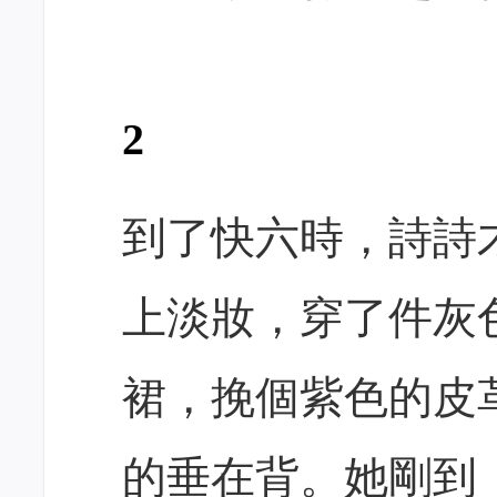
2
到了快六時，詩詩
上淡妝，穿了件灰
裙，挽個紫色的皮
的垂在背。她剛到