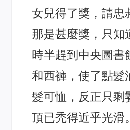
女兒得了獎，請忠
那是甚麼獎，只知
時半趕到中央圖書
和西褲，使了點髮
髮可恤，反正只剩
頂已禿得近乎光滑