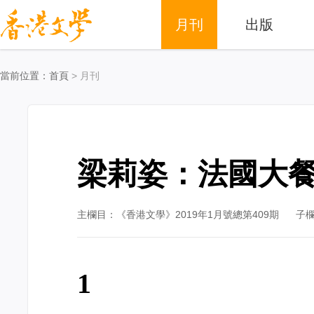
月刊
出版
當前位置：
首頁
> 月刊
梁莉姿：法國大
主欄目：《香港文學》2019年1月號總第409期
子
1