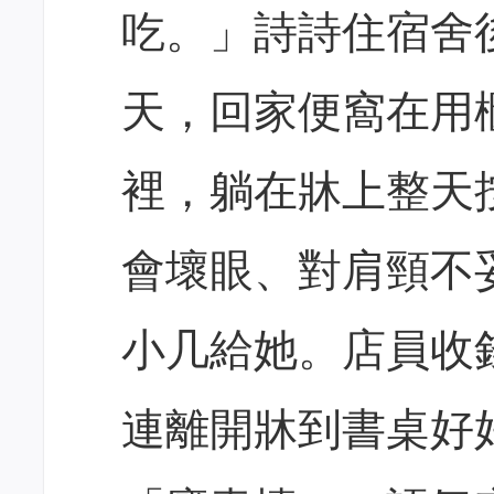
吃。」詩詩住宿舍
天，回家便窩在用
裡，躺在牀上整天
會壞眼、對肩頸不
小几給她。店員收
連離開牀到書桌好