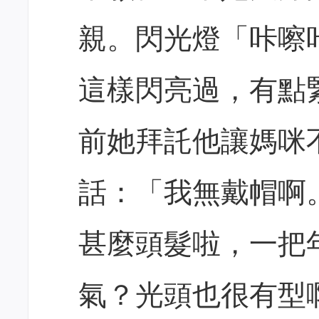
親。閃光燈「咔嚓
這樣閃亮過，有點
前她拜託他讓媽咪
話：「我無戴帽啊
甚麼頭髮啦，一把
氣？光頭也很有型