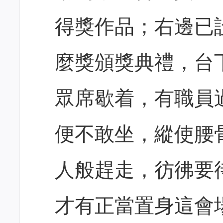
得獎作品；右邊已
麼獎頒獎典禮，台
眾席歇着，有職員
便不敢坐，縱使腰
人般趕走，彷彿要
才有正當置身這會