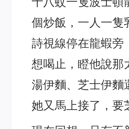
十八蚊一隻波士頓
個炒飯，一人一隻
詩視線停在龍蝦旁
想喝止，瞪他說那
湯伊麵、芝士伊麵
她又馬上接了，要