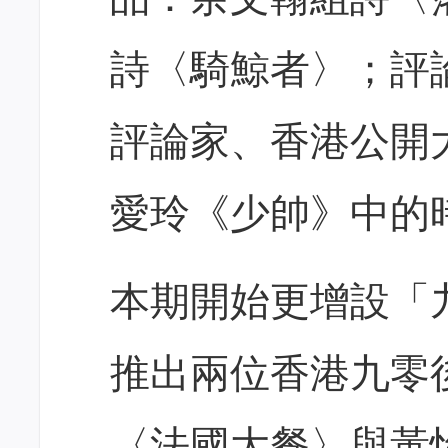
詩〈騎鯨者〉；評
評論家、香港公開
愛玲《少帥》中的
本期開始更增設「
推出兩位香港九零
〈法國大餐〉與黃