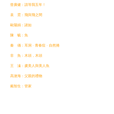
曾廣健：請等我五年！
袁 霓：飛與飛之間
歐陽娟：諸如
陳 毓：魚
秦 俑：耳洞 · 青春痘 · 自然捲
非 魚：木頭，木頭
王 溱：虞美人與美人魚
高滄海：父親的禮物
戴智生：管家