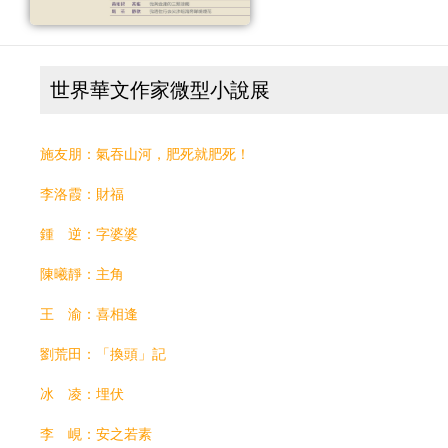
世界華文作家微型小說展
施友朋：氣吞山河，肥死就肥死！
李洛霞：財福
鍾 逆：字婆婆
陳曦靜：主角
王 渝：喜相逢
劉荒田：「換頭」記
冰 凌：埋伏
李 峴：安之若素