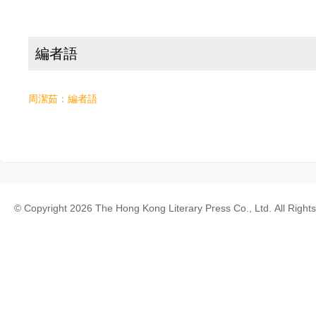
編者語
周潔茹：編者語
© Copyright 2026 The Hong Kong Literary Press Co., Ltd. All Right