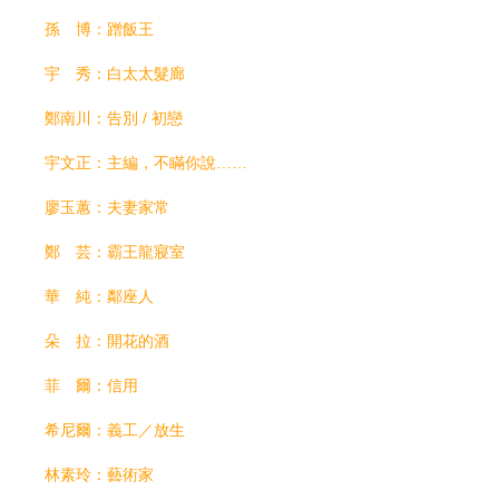
孫 博：蹭飯王
宇 秀：白太太髮廊
鄭南川：告別 / 初戀
宇文正：主編，不瞞你說……
廖玉蕙：夫妻家常
鄭 芸：霸王龍寢室
華 純：鄰座人
朵 拉：開花的酒
菲 爾：信用
希尼爾：義工／放生
林素玲：藝術家