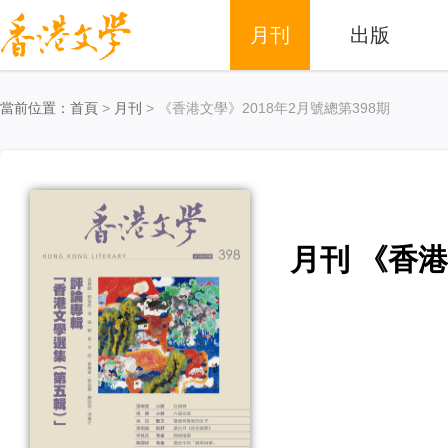
月刊
出版
當前位置：
首頁
>
月刊
> 《香港文學》2018年2月號總第398期
月刊 《香港