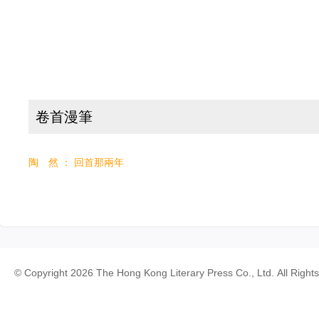
卷首漫筆
陶 然 ： 回首那兩年
© Copyright 2026 The Hong Kong Literary Press Co., Ltd. All Right