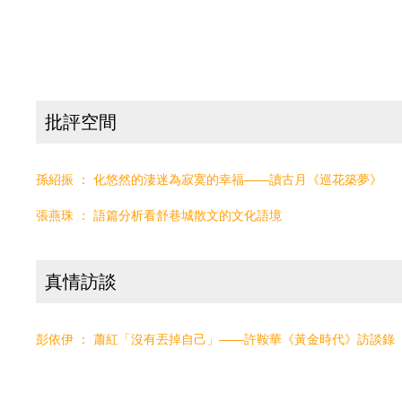
批評空間
孫紹振 ： 化悠然的淒迷為寂寞的幸福——讀古月《巡花築夢》
張燕珠 ： 語篇分析看舒巷城散文的文化語境
真情訪談
彭依伊 ： 蕭紅「沒有丟掉自己」——許鞍華《黃金時代》訪談錄