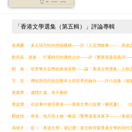
「香港文學選集（第五輯）」評論專輯
袁勇麟 ： 多元現代性的抒情重構——評《土瓜灣敘事——〈香港
方 忠 ： 傳統與現代的交匯本土與世界的融合——評小說集《迷
黃萬華 ： 遼闊久遠，美不勝收
蔡益懷 ： 在故事中發現香港――香港文學小說選《審死書》、《
鄭政恆 ： 香港、地方與人物：略談《繁華落盡見真淳——《香港
馮偉才 ： 從《〈香港文學〉筆記選》第五輯管窺香港文學的現代