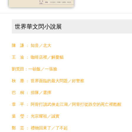
世界華文閃小說展
陳 謙 ： 知音／北大
​王 渝 ： 咖啡店裡／解憂貓
劉荒田：一頓飯／一張臉
​秋 塵 ： 世界面臨的最大問題／好警察
​巴 桐 ： 排隊／選擇
​章 平 ： 阿骨打讀武俠走江湖／阿骨打從跌空的死亡裡甦醒
葉 瑩 ： 光宗耀祖／誠實
​鄭 芸 ： 禮物回來了／了不起