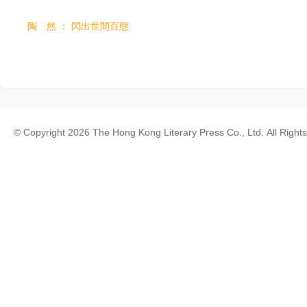
陶 然 ： 閃出世間百態
© Copyright 2026 The Hong Kong Literary Press Co., Ltd. All Right