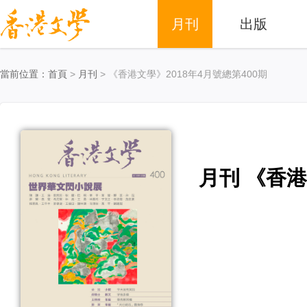
月刊
出版
當前位置：
首頁
>
月刊
> 《香港文學》2018年4月號總第400期
月刊 《香港