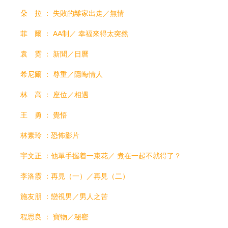
朵 拉 ： 失敗的離家出走／無情
菲 爾 ： AA制／ 幸福來得太突然
袁 霓 ： 新聞／日曆
希尼爾 ： 尊重／隱晦情人
林 高 ： 座位／相遇
​王 勇 ： 覺悟
​林素玲 ：恐怖影片
宇文正 ：他單手握着一束花／ 煮在一起不就得了？
​李洛霞 ：再見（一）／再見（二）
​施友朋 ：戀視男／男人之苦
​程思良 ： 寶物／秘密