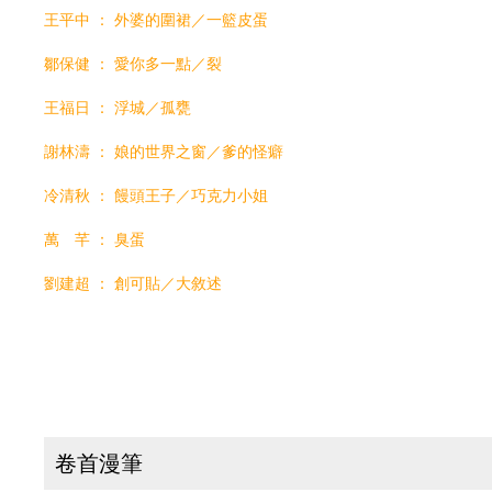
王平中 ： 外婆的圍裙／一籃皮蛋
鄒保健 ： 愛你多一點／裂
​王福日 ： 浮城／孤甕
謝林濤 ： 娘的世界之窗／爹的怪癖
​冷清秋 ： 饅頭王子／巧克力小姐
萬 芊 ： 臭蛋
​劉建超 ： 創可貼／大敘述
卷首漫筆