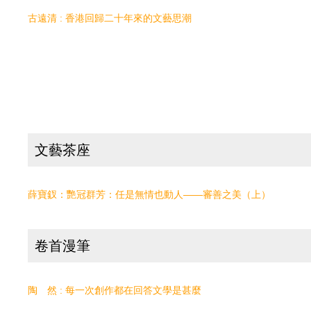
古遠清 : 香港回歸二十年來的文藝思潮
文藝茶座
薛寶釵：艷冠群芳：任是無情也動人——審善之美（上）
卷首漫筆
陶 然 : 每一次創作都在回答文學是甚麼