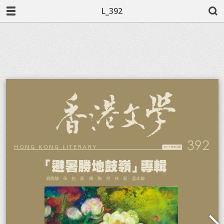
L_392