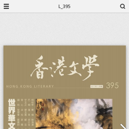
L_395